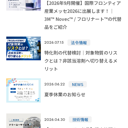
鉱物油・加工油
脱脂洗浄
#コスト最優先！
蒸気洗浄
シリコーンオイル
乾燥・水切り
【2026年9月開催】国際フロンティア
FAQ
樹脂から選ぶ
用途から探す
キーワードから選ぶ
すべてを見る
産業メッセ2026に出展します！｜
パーティクル・ほこり
フラックス洗浄
#洗浄力・溶解力重視（油・樹脂汚れ
手拭き洗浄
水溶性加工油
設備洗浄
機能性液体
エポキシ
樹脂溶解・膨潤・剥離・除去
#樹脂の種類がわからない
ウレタン
シリコーン
接着・溶着
見積書・請求書の発行について
3M™ Novec™ / フロリナート™の代替
フッ素オイル
溶媒
#洗浄力重視（水溶性・複合汚れ）
フラックス
未硬化樹脂
用途から探す
キーワードから選ぶ
品をご紹介
すべてを見る
ポリアミド・ナイロン
3Dプリンタースムージング
#耐溶剤性の低い樹脂への汎用品
アクリル
シリコーンオイル
#消防法/有機則非該当
その他
新規登録
希釈剤
#Novecの代替を探している
分散媒
溶媒
冷媒（低温）
ABS・ポリカーボネート
すすぎ洗い・リンス
#樹脂同士を接着したい
#法規制の少ないものを使いたい
法令情報
2026.07.15
液浸冷却
#フロリナートの代替を探している
ポリイミド・ポリアミドイミド
#封止剤を除去したい
配送・送料について
#作業者の健康面を重視
#乾燥性重視
特化則の代替検討｜対象物質のリス
#フッ素オイルを希釈・溶解したい
ポリアセタール(POM)
#溶ける様子を確認したい
PET・PBT
クとは？非該当溶剤へ切り替えるメ
#塩素系・炭化水素系代替
#臭素系代替
返品について
#フッ素樹脂を分散させたい
リット
その他
#塩化メチレン代替
#フォンブリンオイルを洗浄したい
支払い方法について
#比重の高いものを分散させたい
#金属の被覆を除去したい
#塗装・ゴム・樹脂への影響が少ない
NEWS
2026.06.22
特定商取引法に基づく表記
#環境に配慮した溶剤
#太陽光パネルを分離したい
夏季休業のお知らせ
#ドライアイスより低温の冷媒
プライバシーポリシー
#PCの液浸冷却に使いたい
CORPORATE SITE
#-130℃より凝固点の低い液体
技術情報
2026.04.30