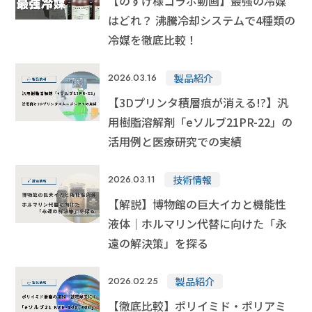
【のすけ様コラボ動画】最強の冷媒
はどれ？ 沸騰冷却システムで4種類の
冷媒を徹底比較！
製品紹介
2026.03.16
【3Dプリンタ積層痕が消える!?】汎
用樹脂溶解剤「eソルブ21PR-22」の
活用例と医療研究での実績
技術情報
2026.03.11
【解説】博物館の巨大イカと機能性
液体｜ホルマリン代替に向けた「永
遠の解決策」を探る
製品紹介
2026.02.25
【徹底比較】ポリイミド・ポリアミ