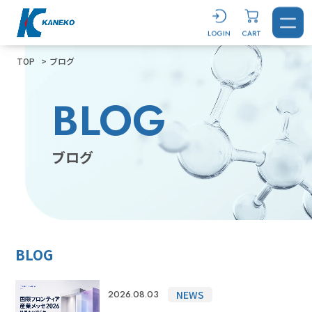
LOGIN
CART
TOP
ブログ
BLOG
CONTACT
LOGIN
CART
ブログ
製品を探す
BLOG
洗浄剤
おすすめ製品診断
汚れから探す
用途から探す
キーワードから選ぶ
ブログ
すべてを見る
NEWS
2026.08.03
溶解剤