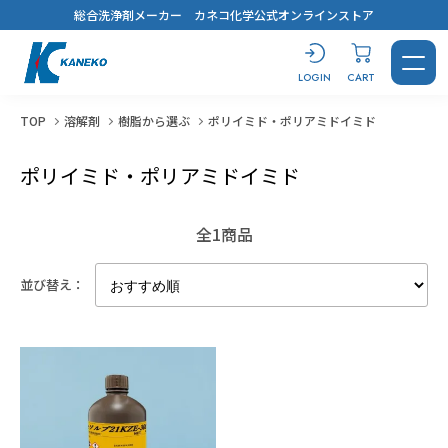
総合洗浄剤メーカー カネコ化学公式オンラインストア
LOGIN
CART
TOP
溶解剤
樹脂から選ぶ
ポリイミド・ポリアミドイミド
ポリイミド・ポリアミドイミド
CONTACT
LOGIN
CART
全1商品
並び替え：
製品を探す
洗浄剤
おすすめ製品診断
汚れから探す
用途から探す
キーワードから選ぶ
すべてを見る
溶解剤
ブログ
鉱物油・加工油
脱脂洗浄
#コスト最優先！
蒸気洗浄
シリコーンオイル
乾燥・水切り
樹脂から選ぶ
用途から探す
キーワードから選ぶ