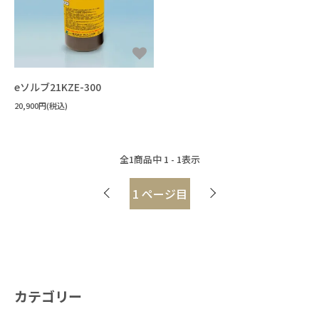
すべてを見る
機能性液体
FAQ
パーティクル・ほこり
フラックス洗浄
#洗浄力・溶解力重視（油・樹脂汚れ
手拭き洗浄
水溶性加工油
設備洗浄
エポキシ
樹脂溶解・膨潤・剥離・除去
#樹脂の種類がわからない
ウレタン
シリコーン
接着・溶着
用途から探す
キーワードから選ぶ
すべてを見る
フッ素オイル
溶媒
#洗浄力重視（水溶性・複合汚れ）
フラックス
未硬化樹脂
見積書・請求書の発行について
ポリアミド・ナイロン
3Dプリンタースムージング
#耐溶剤性の低い樹脂への汎用品
アクリル
希釈剤
#Novecの代替を探している
分散媒
溶媒
冷媒・熱媒体
シリコーンオイル
#消防法/有機則非該当
その他
ABS・ポリカーボネート
すすぎ洗い・リンス
#樹脂同士を接着したい
新規登録
液浸冷却
#フロリナートの代替を探している
eソルブ21KZE-300
#法規制の少ないものを使いたい
ポリイミド・ポリアミドイミド
#封止剤を除去したい
20,900円(税込)
#フッ素オイルを希釈・溶解したい
#作業者の健康面を重視
#乾燥性重視
配送・送料について
ポリアセタール(POM)
#溶ける様子を確認したい
PET・PBT
#フッ素樹脂を分散させたい
#塩素系・炭化水素系代替
#臭素系代替
その他
#塩化メチレン代替
返品について
#比重の高いものを分散させたい
全
1
商品中
1 - 1
表示
#フォンブリンオイルを洗浄したい
#金属の被覆を除去したい
#環境に配慮した溶剤
支払い方法について
#塗装・ゴム・樹脂への影響が少ない
1
ページ目
#太陽光パネルを分離したい
#ドライアイスより低温の冷媒
特定商取引法に基づく表記
#PCの液浸冷却に使いたい
プライバシーポリシー
#-130℃より凝固点の低い液体
CORPORATE SITE
カテゴリー