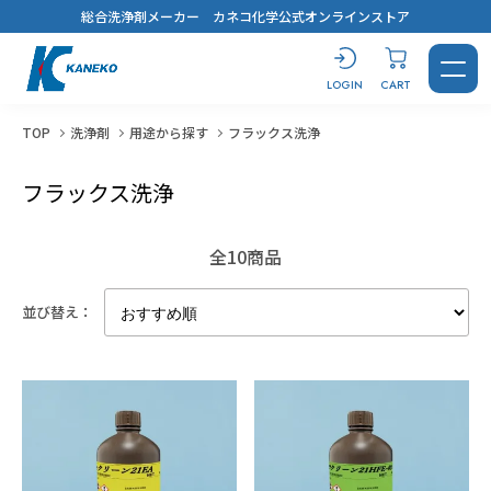
総合洗浄剤メーカー カネコ化学公式オンラインストア
LOGIN
CART
TOP
洗浄剤
用途から探す
フラックス洗浄
フラックス洗浄
CONTACT
LOGIN
CART
全10商品
並び替え：
製品を探す
洗浄剤
おすすめ製品診断
汚れから探す
用途から探す
キーワードから選ぶ
すべてを見る
溶解剤
ブログ
鉱物油・加工油
脱脂洗浄
#コスト最優先！
蒸気洗浄
シリコーンオイル
乾燥・水切り
樹脂から選ぶ
用途から探す
キーワードから選ぶ