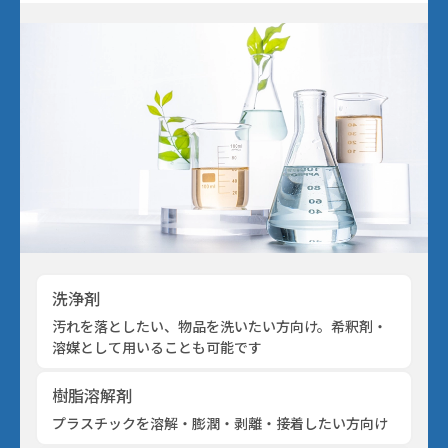
すべてを見る
機能性液体
FAQ
パーティクル・ほこり
フラックス洗浄
#洗浄力・溶解力重視（油・樹脂汚れ
手拭き洗浄
水溶性加工油
設備洗浄
エポキシ
樹脂溶解・膨潤・剥離・除去
#樹脂の種類がわからない
ウレタン
シリコーン
接着・溶着
用途から探す
キーワードから選ぶ
すべてを見る
フッ素オイル
溶媒
#洗浄力重視（水溶性・複合汚れ）
フラックス
未硬化樹脂
見積書・請求書の発行について
ポリアミド・ナイロン
3Dプリンタースムージング
#耐溶剤性の低い樹脂への汎用品
アクリル
希釈剤
#Novecの代替を探している
分散媒
溶媒
冷媒・熱媒体
シリコーンオイル
#消防法/有機則非該当
その他
ABS・ポリカーボネート
すすぎ洗い・リンス
#樹脂同士を接着したい
新規登録
液浸冷却
#フロリナートの代替を探している
#法規制の少ないものを使いたい
ポリイミド・ポリアミドイミド
#封止剤を除去したい
#フッ素オイルを希釈・溶解したい
#作業者の健康面を重視
#乾燥性重視
配送・送料について
ポリアセタール(POM)
#溶ける様子を確認したい
PET・PBT
#フッ素樹脂を分散させたい
#塩素系・炭化水素系代替
#臭素系代替
その他
#塩化メチレン代替
返品について
#比重の高いものを分散させたい
#フォンブリンオイルを洗浄したい
#金属の被覆を除去したい
#環境に配慮した溶剤
支払い方法について
#塗装・ゴム・樹脂への影響が少ない
#太陽光パネルを分離したい
#ドライアイスより低温の冷媒
洗浄剤
特定商取引法に基づく表記
#PCの液浸冷却に使いたい
汚れを落としたい、
物品を洗いたい方向け。
希釈剤・
プライバシーポリシー
溶媒として用いることも可能です
#-130℃より凝固点の低い液体
CORPORATE SITE
樹脂溶解剤
プラスチックを溶解・膨潤・
剥離・接着したい方向け