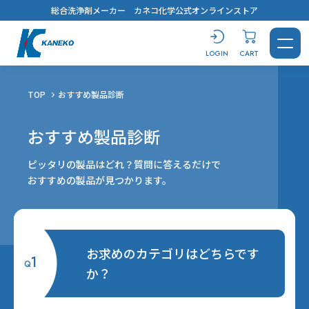
総合洗浄剤メーカー カネコ化学公式オンラインストア
LOGIN
CART
TOP
おすすめ製品診断
TOP
おすすめ製品診断
CONTACT
LOGIN
CART
おすすめ製品診断
ピッタリの製品はどれ？
質問に答えるだけで
おすすめの製品が
見つかります。
製品を探す
洗浄剤
お求めのカテゴリはどちらです
おすすめ製品診断
1
Q
汚れから探す
用途から探す
キーワードから選ぶ
か？
すべてを見る
溶解剤
ブログ
鉱物油・加工油
脱脂洗浄
#コスト最優先！
蒸気洗浄
シリコーンオイル
乾燥・水切り
樹脂から選ぶ
用途から探す
キーワードから選ぶ