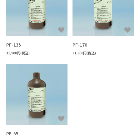
すべてを見る
機能性液体
FAQ
パーティクル・ほこり
フラックス洗浄
#洗浄力・溶解力重視（油・樹脂汚れ
手拭き洗浄
水溶性加工油
設備洗浄
エポキシ
樹脂溶解・膨潤・剥離・除去
#樹脂の種類がわからない
ウレタン
シリコーン
接着・溶着
用途から探す
キーワードから選ぶ
すべてを見る
フッ素オイル
溶媒
#洗浄力重視（水溶性・複合汚れ）
フラックス
未硬化樹脂
見積書・請求書の発行について
ポリアミド・ナイロン
3Dプリンタースムージング
#耐溶剤性の低い樹脂への汎用品
アクリル
希釈剤
#Novecの代替を探している
分散媒
溶媒
冷媒・熱媒体
シリコーンオイル
#消防法/有機則非該当
その他
ABS・ポリカーボネート
すすぎ洗い・リンス
#樹脂同士を接着したい
新規登録
液浸冷却
#フロリナートの代替を探している
#法規制の少ないものを使いたい
ポリイミド・ポリアミドイミド
#封止剤を除去したい
PF-135
PF-170
#フッ素オイルを希釈・溶解したい
#作業者の健康面を重視
#乾燥性重視
31,900円(税込)
配送・送料について
31,900円(税込)
ポリアセタール(POM)
#溶ける様子を確認したい
PET・PBT
#フッ素樹脂を分散させたい
#塩素系・炭化水素系代替
#臭素系代替
その他
#塩化メチレン代替
返品について
#比重の高いものを分散させたい
#フォンブリンオイルを洗浄したい
#金属の被覆を除去したい
#環境に配慮した溶剤
支払い方法について
#塗装・ゴム・樹脂への影響が少ない
#太陽光パネルを分離したい
#ドライアイスより低温の冷媒
特定商取引法に基づく表記
#PCの液浸冷却に使いたい
プライバシーポリシー
#-130℃より凝固点の低い液体
CORPORATE SITE
PF-55