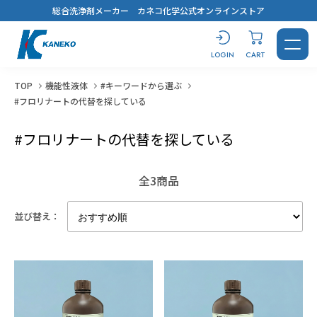
総合洗浄剤メーカー カネコ化学公式オンラインストア
LOGIN
CART
TOP
機能性液体
#キーワードから選ぶ
#フロリナートの代替を探している
CONTACT
LOGIN
CART
#フロリナートの代替を探している
全3商品
並び替え：
製品を探す
洗浄剤
おすすめ製品診断
汚れから探す
用途から探す
キーワードから選ぶ
すべてを見る
溶解剤
ブログ
鉱物油・加工油
脱脂洗浄
#コスト最優先！
蒸気洗浄
シリコーンオイル
乾燥・水切り
樹脂から選ぶ
用途から探す
キーワードから選ぶ