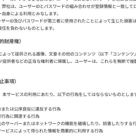
。弊社は、ユーザーIDとパスワードの組み合わせが登録情報と一致して
ー自身による利用とみなします。
ユーザーID及びパスワードが第三者に使用されたことによって生じた損
責任を負わないものとします。
知的財産権）
によって提供される画像、文章その他のコンテンツ（以下「コンテンツ
ツ提供者などの正当な権利者に帰属し、ユーザーは、これらを無断で複
禁止事項）
、本サービスの利用にあたり、以下の行為をしてはならないものとしま
法令または公序良俗に違反する行為
犯罪行為に関連する行為
弊社のサーバーまたはネットワークの機能を破壊したり、妨害したりする
本サービスによって得られた情報を商業的に利用する行為