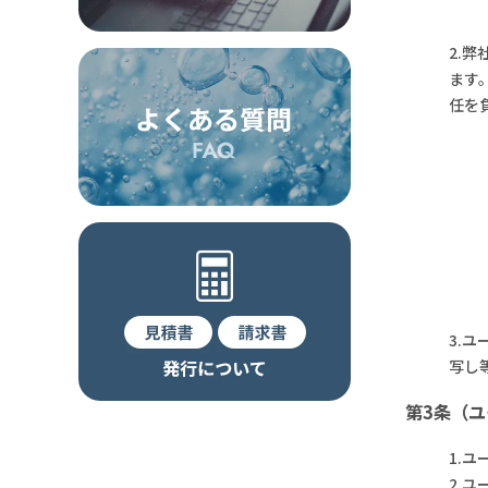
2.
ます
任を
3.
写し
第3条（ユ
1.
2.