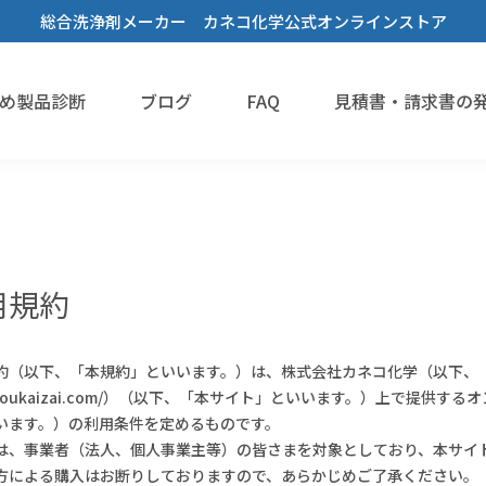
総合洗浄剤メーカー カネコ化学公式オンラインストア
め製品診断
ブログ
FAQ
見積書・請求書の
洗浄剤
溶解剤
機能性液体
用規約
脱脂洗浄
樹脂溶解・膨潤・剥離・除去
#Novecの代替を探している
蒸気洗浄
約（以下、「本規約」といいます。）は、株式会社カネコ化学（以下、
://youkaizai.com/）（以下、「本サイト」といいます。）上で
乾燥・水切り
接着・溶着
#フロリナートの代替を探している
フラックス洗浄
います。）の利用条件を定めるものです。
手拭き洗浄
3Dプリンタースムージング
#フッ素オイルを希釈・溶解したい
設備洗浄
溶媒
は、事業者（法人、個人事業主等）の皆さまを対象としており、本サイ
方による購入はお断りしておりますので、あらかじめご了承ください。
すすぎ洗い・リンス
#フッ素樹脂を分散させたい