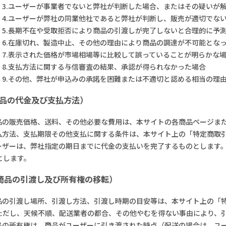
3.ユーザーが事業者でないと弊社が判断した場合、またはその疑いが
4.ユーザーが弊社の同業他社であると弊社が判断し、販売が適切でな
5.長期不在や受取拒否により商品の引渡しが完了しないと合理的に予
6.在庫切れ、製造中止、その他の理由により商品の調達が不可能とな
7.表示された価格が市場相場等に比較して誤っていることが明らかな
8.支払方法に関する与信審査の結果、承認が得られなかった場合
9.その他、弊社が申込みの承諾を困難または不適切と認める相当の理
商品の代金及び支払方法）
商品の販売価格、送料、その他必要な費用は、本サイトの各商品ページま
支払方法、支払期限その他支払に関する条件は、本サイト上の「特定商取
ユーザーは、弊社指定の期日までに代金の支払いを完了するものとします
とします。
（商品の引渡し及び所有権の移転）
商品の引渡し場所、引渡し方法、引渡し時期の目安等は、本サイト上の「
ただし、天候不順、配送業者の都合、その他やむを得ない事由により、
商品の所有権は、商品がユーザーに引き渡された時点（配送の場合は、ユ