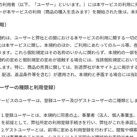
の利用者（以下、「ユーザー」といいます。）には本サービスの利用に
#比重の高いものを分散させたい
ーが本サービスの利用（商品の購入を含みます）を開始された後は、本
#環境に配慮した溶剤
用）
#ドライアイスより低温の冷媒
本規約は、ユーザーと弊社との間における本サービスの利用に関する一切
#PCの液浸冷却に使いたい
弊社は本サービスに関し、本規約のほか、ご利用にあたってのルール等、
ります。これら個別規定はその名称のいかんに関わらず、本規約の一部
#-130℃より凝固点の低い液体
本規約の定めと個別規定の定めが抵触する場合には、当該個別規定におい
します。特に、商品の売買に関しては、別途弊社が本サイト上に掲示す
、配送、返品条件等を含む）が適用され、本規約と矛盾する場合には当
ユーザーの種類と利用登録）
本サービスのユーザーは、登録ユーザー及びゲストユーザーの二種類とし
1.登録ユーザーとは、本規約に同意の上、事業者（法人、個人事業主
を前提として、弊社所定の利用登録手続きを行い、弊社がこれを承認
2.ゲストユーザーとは、前項に定める利用登録を行わずに、閲覧や検
又は事業者のことです。システムによる巡回など機械的な手段で本サ