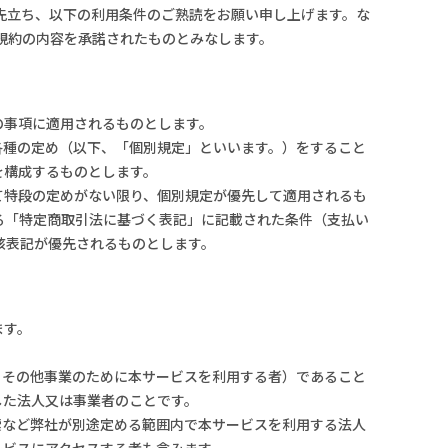
先立ち、以下の利用条件のご熟読をお願い申し上げます。な
#法規制の少ないものを使いたい
#溶ける様子を確認したい
規約の内容を承諾されたものとみなします。
#作業者の健康面を重視
#塩化メチレン代替
#乾燥性重視
#塩素系・炭化水素系代替
#金属の被覆を除去したい
の事項に適用されるものとします。
#臭素系代替
#太陽光パネルを分離したい
各種の定め（以下、「個別規定」といいます。）をすること
を構成するものとします。
#フォンブリンオイルを洗浄したい
て特段の定めがない限り、個別規定が優先して適用されるも
る「特定商取引法に基づく表記」に記載された条件（支払い
#塗装・ゴム・樹脂への影響が少ない
該表記が優先されるものとします。
ます。
、その他事業のために本サービスを利用する者）であること
した法人又は事業者のことです。
索など弊社が別途定める範囲内で本サービスを利用する法人
ービスにアクセスする者も含みます。