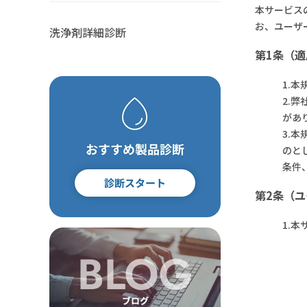
本サービス
その他
ポリアセタール(POM)
PET・PBT
お、ユーザ
洗浄剤詳細診断
その他
第1条（適
1.
2.
があ
3.
のと
条件
第2条（
1.