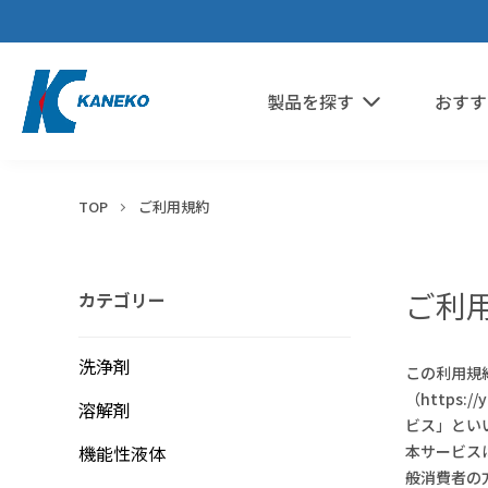
製品を探す
おすす
TOP
ご利用規約
ご利
カテゴリー
鉱物油・加工油
エポキシ
希釈剤
分散媒
ウレタン
シリコーンオイル
溶媒
シリコーン
洗浄剤
この利用規
パーティクル・ほこり
ポリアミド・ナイロン
冷媒・熱媒体
液浸冷却
水溶性加工油
アクリル
（https
溶解剤
ビス」とい
フッ素オイル
ABS・ポリカーボネート
フラックス
機能性液体
本サービス
般消費者の
未硬化樹脂
ポリイミド・ポリアミドイミド
シリコーンオイル