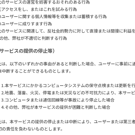
弊社のサービスの運営を妨害するおそれのある行為
不正アクセスをし、またはこれを試みる行為
他のユーザーに関する個人情報等を収集または蓄積する行為
他のユーザーに成りすます行為
弊社のサービスに関連して、反社会的勢力に対して直接または間接に利益
.その他、弊社が不適切と判断する行為
本サービスの提供の停止等）
弊社は、以下のいずれかの事由があると判断した場合、ユーザーに事前に
は中断することができるものとします。
1.本サービスにかかるコンピュータシステムの保守点検または更新を
2.地震、落雷、火災、停電または天災などの不可抗力により、本サー
3.コンピュータまたは通信回線等が事故により停止した場合
4.その他、弊社が本サービスの提供が困難と判断した場合
弊社は、本サービスの提供の停止または中断により、ユーザーまたは第三
切の責任を負わないものとします。