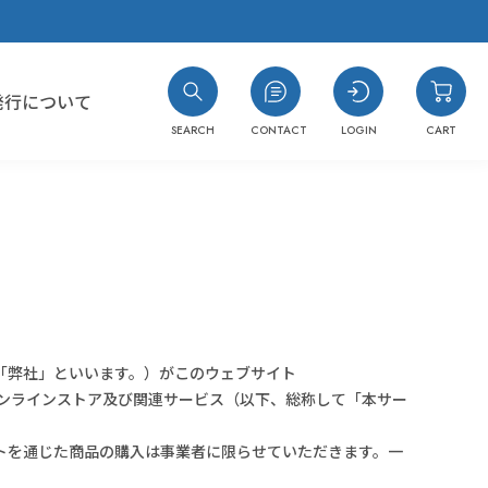
発行について
SEARCH
CONTACT
LOGIN
CART
#コスト最優先！
#樹脂の種類がわからない
「弊社」といいます。）がこのウェブサイト
提供するオンラインストア及び関連サービス（以下、総称して「本サー
#洗浄力・溶解力重視（油・樹脂汚れ
#耐溶剤性の低い樹脂への汎用品
#洗浄力重視（水溶性・複合汚れ）
#樹脂同士を接着したい
トを通じた商品の購入は事業者に限らせていただきます。一
#消防法/有機則非該当
#封止剤を除去したい