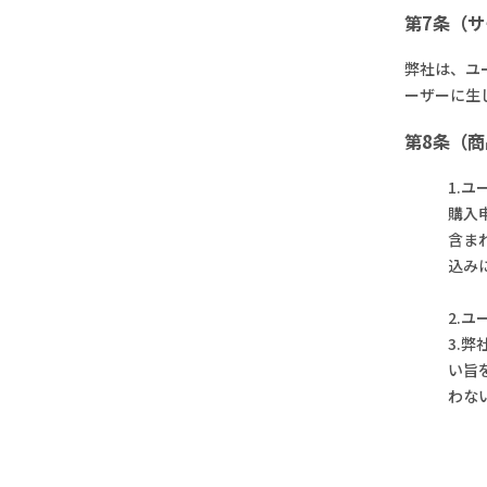
第7条（
弊社は、ユ
ーザーに生
第8条（
1.
購入
含ま
込み
2.
3.
い旨
わな