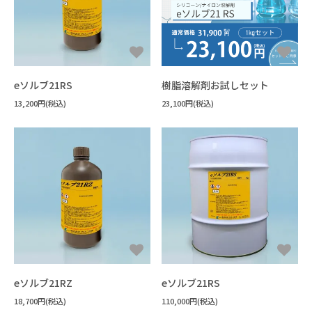
すべてを見る
機能性液体
FAQ
パーティクル・ほこり
フラックス洗浄
#洗浄力・溶解力重視（油・樹脂汚れ
手拭き洗浄
水溶性加工油
設備洗浄
エポキシ
樹脂溶解・膨潤・剥離・除去
#樹脂の種類がわからない
ウレタン
シリコーン
接着・溶着
用途から探す
キーワードから選ぶ
すべてを見る
フッ素オイル
溶媒
#洗浄力重視（水溶性・複合汚れ）
フラックス
未硬化樹脂
見積書・請求書の発行について
ポリアミド・ナイロン
3Dプリンタースムージング
#耐溶剤性の低い樹脂への汎用品
アクリル
希釈剤
#Novecの代替を探している
分散媒
溶媒
冷媒・熱媒体
シリコーンオイル
#消防法/有機則非該当
その他
ABS・ポリカーボネート
すすぎ洗い・リンス
#樹脂同士を接着したい
新規登録
液浸冷却
#フロリナートの代替を探している
eソルブ21RS
樹脂溶解剤お試しセット
#法規制の少ないものを使いたい
ポリイミド・ポリアミドイミド
#封止剤を除去したい
13,200円(税込)
#フッ素オイルを希釈・溶解したい
23,100円(税込)
#作業者の健康面を重視
#乾燥性重視
配送・送料について
ポリアセタール(POM)
#溶ける様子を確認したい
PET・PBT
#フッ素樹脂を分散させたい
#塩素系・炭化水素系代替
#臭素系代替
その他
#塩化メチレン代替
返品について
#比重の高いものを分散させたい
#フォンブリンオイルを洗浄したい
#金属の被覆を除去したい
#環境に配慮した溶剤
支払い方法について
#塗装・ゴム・樹脂への影響が少ない
#太陽光パネルを分離したい
#ドライアイスより低温の冷媒
特定商取引法に基づく表記
#PCの液浸冷却に使いたい
プライバシーポリシー
#-130℃より凝固点の低い液体
CORPORATE SITE
eソルブ21RZ
eソルブ21RS
18,700円(税込)
110,000円(税込)