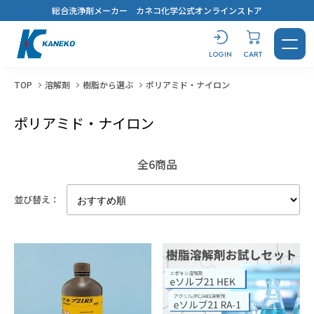
総合洗浄剤メーカー カネコ化学公式オンラインストア
LOGIN
CART
TOP
溶解剤
樹脂から選ぶ
ポリアミド・ナイロン
ポリアミド・ナイロン
CONTACT
LOGIN
CART
全6商品
並び替え：
製品を探す
洗浄剤
おすすめ製品診断
汚れから探す
用途から探す
キーワードから選ぶ
すべてを見る
溶解剤
ブログ
鉱物油・加工油
脱脂洗浄
#コスト最優先！
蒸気洗浄
シリコーンオイル
乾燥・水切り
樹脂から選ぶ
用途から探す
キーワードから選ぶ