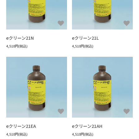
すべてを見る
機能性液体
FAQ
パーティクル・ほこり
フラックス洗浄
#洗浄力・溶解力重視（油・樹脂汚れ
手拭き洗浄
水溶性加工油
設備洗浄
エポキシ
樹脂溶解・膨潤・剥離・除去
#樹脂の種類がわからない
ウレタン
シリコーン
接着・溶着
用途から探す
キーワードから選ぶ
すべてを見る
フッ素オイル
溶媒
#洗浄力重視（水溶性・複合汚れ）
フラックス
未硬化樹脂
見積書・請求書の発行について
ポリアミド・ナイロン
3Dプリンタースムージング
#耐溶剤性の低い樹脂への汎用品
アクリル
希釈剤
#Novecの代替を探している
分散媒
溶媒
冷媒・熱媒体
シリコーンオイル
#消防法/有機則非該当
その他
ABS・ポリカーボネート
すすぎ洗い・リンス
#樹脂同士を接着したい
新規登録
液浸冷却
#フロリナートの代替を探している
eクリーン21N
eクリーン21L
#法規制の少ないものを使いたい
ポリイミド・ポリアミドイミド
#封止剤を除去したい
4,510円(税込)
#フッ素オイルを希釈・溶解したい
4,510円(税込)
#作業者の健康面を重視
#乾燥性重視
配送・送料について
ポリアセタール(POM)
#溶ける様子を確認したい
PET・PBT
#フッ素樹脂を分散させたい
#塩素系・炭化水素系代替
#臭素系代替
その他
#塩化メチレン代替
返品について
#比重の高いものを分散させたい
#フォンブリンオイルを洗浄したい
#金属の被覆を除去したい
#環境に配慮した溶剤
支払い方法について
#塗装・ゴム・樹脂への影響が少ない
#太陽光パネルを分離したい
#ドライアイスより低温の冷媒
特定商取引法に基づく表記
#PCの液浸冷却に使いたい
プライバシーポリシー
#-130℃より凝固点の低い液体
CORPORATE SITE
eクリーン21EA
eクリーン21AH
4,510円(税込)
4,510円(税込)