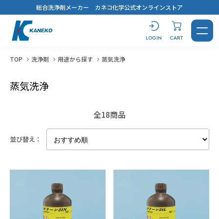
総合洗浄剤メーカー カネコ化学公式オンラインストア
LOGIN
CART
TOP
洗浄剤
用途から探す
蒸気洗浄
蒸気洗浄
CONTACT
LOGIN
CART
全18商品
並び替え：
製品を探す
洗浄剤
おすすめ製品診断
汚れから探す
用途から探す
キーワードから選ぶ
すべてを見る
溶解剤
ブログ
鉱物油・加工油
脱脂洗浄
#コスト最優先！
蒸気洗浄
シリコーンオイル
乾燥・水切り
樹脂から選ぶ
用途から探す
キーワードから選ぶ