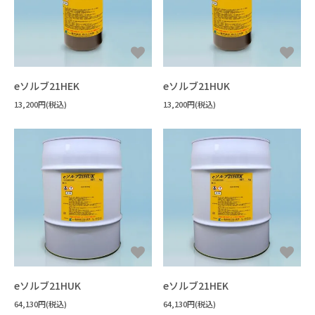
すべてを見る
機能性液体
FAQ
パーティクル・ほこり
フラックス洗浄
#洗浄力・溶解力重視（油・樹脂汚れ
手拭き洗浄
水溶性加工油
設備洗浄
エポキシ
樹脂溶解・膨潤・剥離・除去
#樹脂の種類がわからない
ウレタン
シリコーン
接着・溶着
用途から探す
キーワードから選ぶ
すべてを見る
フッ素オイル
溶媒
#洗浄力重視（水溶性・複合汚れ）
フラックス
未硬化樹脂
見積書・請求書の発行について
ポリアミド・ナイロン
3Dプリンタースムージング
#耐溶剤性の低い樹脂への汎用品
アクリル
希釈剤
#Novecの代替を探している
分散媒
溶媒
冷媒・熱媒体
シリコーンオイル
#消防法/有機則非該当
その他
ABS・ポリカーボネート
すすぎ洗い・リンス
#樹脂同士を接着したい
新規登録
液浸冷却
#フロリナートの代替を探している
eソルブ21HEK
eソルブ21HUK
#法規制の少ないものを使いたい
ポリイミド・ポリアミドイミド
#封止剤を除去したい
13,200円(税込)
#フッ素オイルを希釈・溶解したい
13,200円(税込)
#作業者の健康面を重視
#乾燥性重視
配送・送料について
ポリアセタール(POM)
#溶ける様子を確認したい
PET・PBT
#フッ素樹脂を分散させたい
#塩素系・炭化水素系代替
#臭素系代替
その他
#塩化メチレン代替
返品について
#比重の高いものを分散させたい
#フォンブリンオイルを洗浄したい
#金属の被覆を除去したい
#環境に配慮した溶剤
支払い方法について
#塗装・ゴム・樹脂への影響が少ない
#太陽光パネルを分離したい
#ドライアイスより低温の冷媒
特定商取引法に基づく表記
#PCの液浸冷却に使いたい
プライバシーポリシー
#-130℃より凝固点の低い液体
CORPORATE SITE
eソルブ21HUK
eソルブ21HEK
64,130円(税込)
64,130円(税込)