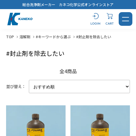
総合洗浄剤メーカー カネコ化学公式オンラインストア
LOGIN
CART
TOP
溶解剤
#キーワードから選ぶ
#封止剤を除去したい
#封止剤を除去したい
CONTACT
LOGIN
CART
全4商品
並び替え：
製品を探す
洗浄剤
おすすめ製品診断
汚れから探す
用途から探す
キーワードから選ぶ
すべてを見る
溶解剤
ブログ
鉱物油・加工油
脱脂洗浄
#コスト最優先！
蒸気洗浄
シリコーンオイル
乾燥・水切り
樹脂から選ぶ
用途から探す
キーワードから選ぶ