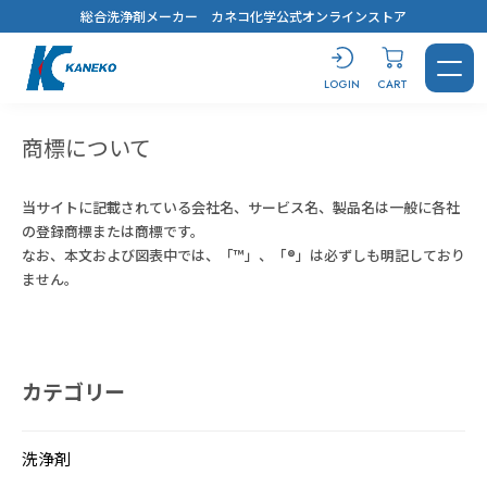
総合洗浄剤メーカー カネコ化学公式オンラインストア
TOP
商標について
LOGIN
CART
商標について
CONTACT
LOGIN
CART
当サイトに記載されている会社名、サービス名、製品名は一般に各社
の登録商標または商標です。
なお、本文および図表中では、「™」、「®」は必ずしも明記しており
ません。
製品を探す
カテゴリー
洗浄剤
おすすめ製品診断
汚れから探す
用途から探す
キーワードから選ぶ
すべてを見る
溶解剤
ブログ
洗浄剤
鉱物油・加工油
脱脂洗浄
#コスト最優先！
蒸気洗浄
シリコーンオイル
乾燥・水切り
樹脂から選ぶ
用途から探す
キーワードから選ぶ