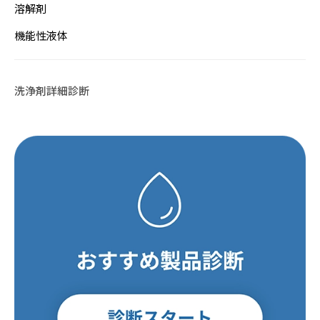
すべてを見る
機能性液体
溶解剤
FAQ
パーティクル・ほこり
フラックス洗浄
#洗浄力・溶解力重視（油・樹脂汚れ
手拭き洗浄
水溶性加工油
設備洗浄
エポキシ
樹脂溶解・膨潤・剥離・除去
#樹脂の種類がわからない
ウレタン
シリコーン
接着・溶着
用途から探す
キーワードから選ぶ
機能性液体
すべてを見る
フッ素オイル
溶媒
#洗浄力重視（水溶性・複合汚れ）
フラックス
未硬化樹脂
見積書・請求書の発行について
ポリアミド・ナイロン
3Dプリンタースムージング
#耐溶剤性の低い樹脂への汎用品
アクリル
希釈剤
#Novecの代替を探している
分散媒
溶媒
冷媒・熱媒体
シリコーンオイル
#消防法/有機則非該当
その他
ABS・ポリカーボネート
すすぎ洗い・リンス
#樹脂同士を接着したい
新規登録
液浸冷却
#フロリナートの代替を探している
洗浄剤詳細診断
#法規制の少ないものを使いたい
ポリイミド・ポリアミドイミド
#封止剤を除去したい
#フッ素オイルを希釈・溶解したい
#作業者の健康面を重視
#乾燥性重視
配送・送料について
ポリアセタール(POM)
#溶ける様子を確認したい
PET・PBT
#フッ素樹脂を分散させたい
#塩素系・炭化水素系代替
#臭素系代替
その他
#塩化メチレン代替
返品について
#比重の高いものを分散させたい
#フォンブリンオイルを洗浄したい
#金属の被覆を除去したい
#環境に配慮した溶剤
支払い方法について
#塗装・ゴム・樹脂への影響が少ない
#太陽光パネルを分離したい
#ドライアイスより低温の冷媒
特定商取引法に基づく表記
#PCの液浸冷却に使いたい
プライバシーポリシー
#-130℃より凝固点の低い液体
CORPORATE SITE