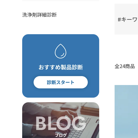
その他
ポリアセタール(POM)
PET・PBT
洗浄剤詳細診断
#キー
その他
全24商品