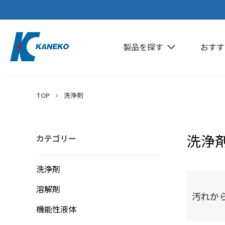
製品を探す
おすす
TOP
洗浄剤
洗浄
カテゴリー
鉱物油・加工油
エポキシ
希釈剤
分散媒
ウレタン
シリコーンオイル
溶媒
シリコーン
洗浄剤
グループ
パーティクル・ほこり
ポリアミド・ナイロン
冷媒・熱媒体
液浸冷却
水溶性加工油
アクリル
溶解剤
汚れか
フッ素オイル
ABS・ポリカーボネート
フラックス
機能性液体
未硬化樹脂
ポリイミド・ポリアミドイミド
シリコーンオイル