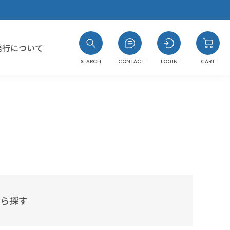
発行について
SEARCH
CONTACT
LOGIN
CART
#コスト最優先！
#樹脂の種類がわからない
#洗浄力・溶解力重視（油・樹脂汚れ
#耐溶剤性の低い樹脂への汎用品
ら探す
#洗浄力重視（水溶性・複合汚れ）
#樹脂同士を接着したい
#消防法/有機則非該当
#封止剤を除去したい