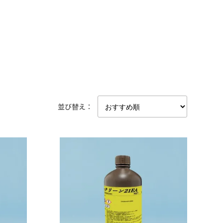
#法規制の少ないものを使いたい
#溶ける様子を確認したい
#作業者の健康面を重視
#塩化メチレン代替
#乾燥性重視
#塩素系・炭化水素系代替
#金属の被覆を除去したい
#臭素系代替
#太陽光パネルを分離したい
#フォンブリンオイルを洗浄したい
並び替え：
#塗装・ゴム・樹脂への影響が少ない