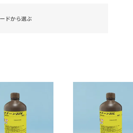
#比重の高いものを分散させたい
ワードから選ぶ
#環境に配慮した溶剤
#ドライアイスより低温の冷媒
#PCの液浸冷却に使いたい
#-130℃より凝固点の低い液体