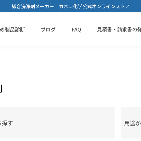
総合洗浄剤メーカー カネコ化学公式オンラインストア
め製品診断
ブログ
FAQ
見積書・請求書の
洗浄剤
溶解剤
機能性液体
剤
脱脂洗浄
樹脂溶解・膨潤・剥離・除去
#Novecの代替を探している
蒸気洗浄
一覧
乾燥・水切り
接着・溶着
#フロリナートの代替を探している
フラックス洗浄
ら探す
用途か
手拭き洗浄
3Dプリンタースムージング
#フッ素オイルを希釈・溶解したい
設備洗浄
溶媒
すすぎ洗い・リンス
#フッ素樹脂を分散させたい