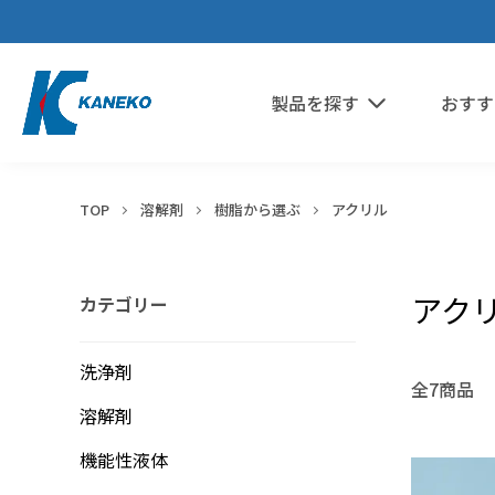
製品を探す
おすす
TOP
溶解剤
樹脂から選ぶ
アクリル
アク
カテゴリー
鉱物油・加工油
エポキシ
希釈剤
分散媒
ウレタン
シリコーンオイル
溶媒
シリコーン
洗浄剤
全7商品
パーティクル・ほこり
ポリアミド・ナイロン
冷媒・熱媒体
液浸冷却
水溶性加工油
アクリル
溶解剤
フッ素オイル
ABS・ポリカーボネート
フラックス
機能性液体
未硬化樹脂
ポリイミド・ポリアミドイミド
シリコーンオイル