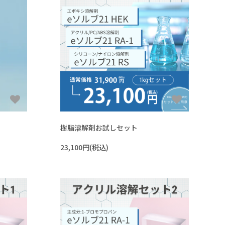
#法規制の少ないものを使いたい
#溶ける様子を確認したい
#作業者の健康面を重視
#塩化メチレン代替
#乾燥性重視
#塩素系・炭化水素系代替
#金属の被覆を除去したい
#臭素系代替
#太陽光パネルを分離したい
#フォンブリンオイルを洗浄したい
#塗装・ゴム・樹脂への影響が少ない
樹脂溶解剤お試しセット
23,100円(税込)