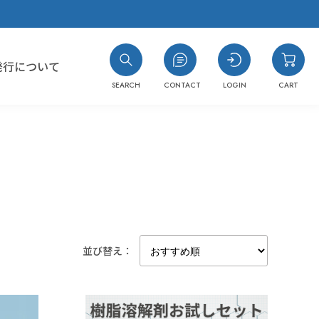
発行について
SEARCH
CONTACT
LOGIN
CART
#コスト最優先！
#樹脂の種類がわからない
並び替え：
#洗浄力・溶解力重視（油・樹脂汚れ
#耐溶剤性の低い樹脂への汎用品
#洗浄力重視（水溶性・複合汚れ）
#樹脂同士を接着したい
#消防法/有機則非該当
#封止剤を除去したい