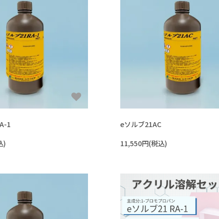
#比重の高いものを分散させたい
#環境に配慮した溶剤
#ドライアイスより低温の冷媒
#PCの液浸冷却に使いたい
#-130℃より凝固点の低い液体
A-1
eソルブ21AC
込)
11,550円(税込)