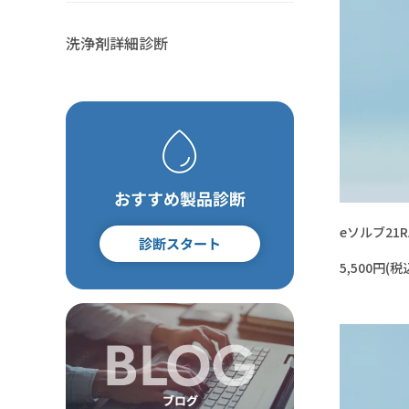
その他
ポリアセタール(POM)
PET・PBT
洗浄剤詳細診断
その他
eソルブ21R
5,500円(税