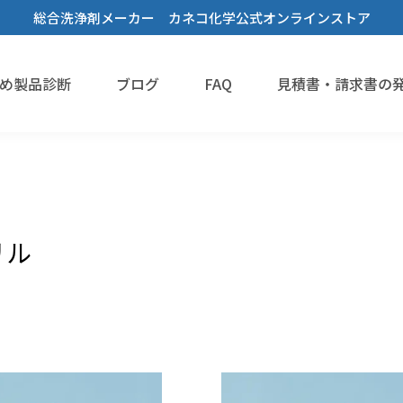
総合洗浄剤メーカー カネコ化学公式オンラインストア
め製品診断
ブログ
FAQ
見積書・請求書の
洗浄剤
溶解剤
機能性液体
リル
脱脂洗浄
樹脂溶解・膨潤・剥離・除去
#Novecの代替を探している
蒸気洗浄
乾燥・水切り
接着・溶着
#フロリナートの代替を探している
フラックス洗浄
手拭き洗浄
3Dプリンタースムージング
#フッ素オイルを希釈・溶解したい
設備洗浄
溶媒
すすぎ洗い・リンス
#フッ素樹脂を分散させたい