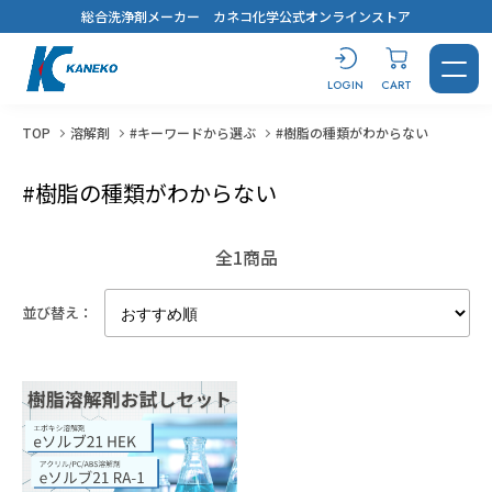
総合洗浄剤メーカー カネコ化学公式オンラインストア
LOGIN
CART
TOP
溶解剤
#キーワードから選ぶ
#樹脂の種類がわからない
#樹脂の種類がわからない
CONTACT
LOGIN
CART
全1商品
並び替え：
製品を探す
洗浄剤
おすすめ製品診断
汚れから探す
用途から探す
キーワードから選ぶ
すべてを見る
溶解剤
ブログ
鉱物油・加工油
脱脂洗浄
#コスト最優先！
蒸気洗浄
シリコーンオイル
乾燥・水切り
樹脂から選ぶ
用途から探す
キーワードから選ぶ