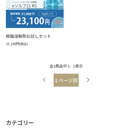
すべてを見る
機能性液体
FAQ
パーティクル・ほこり
フラックス洗浄
#洗浄力・溶解力重視（油・樹脂汚れ
手拭き洗浄
水溶性加工油
設備洗浄
エポキシ
樹脂溶解・膨潤・剥離・除去
#樹脂の種類がわからない
ウレタン
シリコーン
接着・溶着
用途から探す
キーワードから選ぶ
すべてを見る
フッ素オイル
溶媒
#洗浄力重視（水溶性・複合汚れ）
フラックス
未硬化樹脂
見積書・請求書の発行について
ポリアミド・ナイロン
3Dプリンタースムージング
#耐溶剤性の低い樹脂への汎用品
アクリル
希釈剤
#Novecの代替を探している
分散媒
溶媒
冷媒・熱媒体
シリコーンオイル
#消防法/有機則非該当
その他
ABS・ポリカーボネート
すすぎ洗い・リンス
#樹脂同士を接着したい
新規登録
液浸冷却
#フロリナートの代替を探している
樹脂溶解剤お試しセット
#法規制の少ないものを使いたい
ポリイミド・ポリアミドイミド
#封止剤を除去したい
23,100円(税込)
#フッ素オイルを希釈・溶解したい
#作業者の健康面を重視
#乾燥性重視
配送・送料について
ポリアセタール(POM)
#溶ける様子を確認したい
PET・PBT
#フッ素樹脂を分散させたい
#塩素系・炭化水素系代替
#臭素系代替
その他
#塩化メチレン代替
返品について
#比重の高いものを分散させたい
全
1
商品中
1 - 1
表示
#フォンブリンオイルを洗浄したい
#金属の被覆を除去したい
#環境に配慮した溶剤
支払い方法について
#塗装・ゴム・樹脂への影響が少ない
1
ページ目
#太陽光パネルを分離したい
#ドライアイスより低温の冷媒
特定商取引法に基づく表記
#PCの液浸冷却に使いたい
プライバシーポリシー
#-130℃より凝固点の低い液体
CORPORATE SITE
カテゴリー