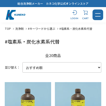
総合洗浄剤メーカー カネコ化学公式オンラインストア
LOGIN
CART
TOP
洗浄剤
#キーワードから選ぶ
#塩素系・炭化水素系代替
#塩素系・炭化水素系代替
CONTACT
LOGIN
CART
全20商品
並び替え：
製品を探す
洗浄剤
おすすめ製品診断
汚れから探す
用途から探す
キーワードから選ぶ
すべてを見る
溶解剤
ブログ
鉱物油・加工油
脱脂洗浄
#コスト最優先！
蒸気洗浄
シリコーンオイル
乾燥・水切り
樹脂から選ぶ
用途から探す
キーワードから選ぶ