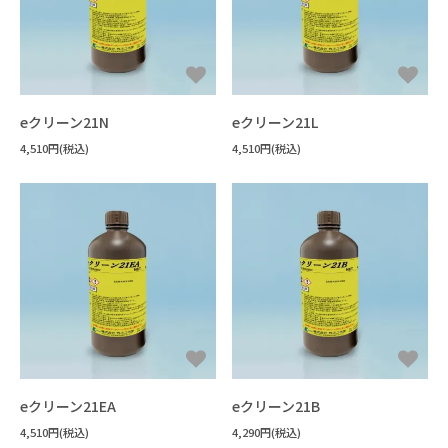
すべてを見る
機能性液体
FAQ
パーティクル・ほこり
フラックス洗浄
#洗浄力・溶解力重視（油・樹脂汚れ
手拭き洗浄
水溶性加工油
設備洗浄
エポキシ
樹脂溶解・膨潤・剥離・除去
#樹脂の種類がわからない
ウレタン
シリコーン
接着・溶着
用途から探す
キーワードから選ぶ
すべてを見る
フッ素オイル
溶媒
#洗浄力重視（水溶性・複合汚れ）
フラックス
未硬化樹脂
見積書・請求書の発行について
ポリアミド・ナイロン
3Dプリンタースムージング
#耐溶剤性の低い樹脂への汎用品
アクリル
希釈剤
#Novecの代替を探している
分散媒
溶媒
冷媒・熱媒体
シリコーンオイル
#消防法/有機則非該当
その他
ABS・ポリカーボネート
すすぎ洗い・リンス
#樹脂同士を接着したい
新規登録
液浸冷却
#フロリナートの代替を探している
eクリーン21N
eクリーン21L
#法規制の少ないものを使いたい
ポリイミド・ポリアミドイミド
#封止剤を除去したい
4,510円(税込)
#フッ素オイルを希釈・溶解したい
4,510円(税込)
#作業者の健康面を重視
#乾燥性重視
配送・送料について
ポリアセタール(POM)
#溶ける様子を確認したい
PET・PBT
#フッ素樹脂を分散させたい
#塩素系・炭化水素系代替
#臭素系代替
その他
#塩化メチレン代替
返品について
#比重の高いものを分散させたい
#フォンブリンオイルを洗浄したい
#金属の被覆を除去したい
#環境に配慮した溶剤
支払い方法について
#塗装・ゴム・樹脂への影響が少ない
#太陽光パネルを分離したい
#ドライアイスより低温の冷媒
特定商取引法に基づく表記
#PCの液浸冷却に使いたい
プライバシーポリシー
#-130℃より凝固点の低い液体
CORPORATE SITE
eクリーン21EA
eクリーン21B
4,510円(税込)
4,290円(税込)