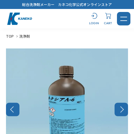
総合洗浄剤メーカー カネコ化学公式オンラインストア
LOGIN
CART
TOP
洗浄剤
CONTACT
LOGIN
CART
製品を探す
洗浄剤
おすすめ製品診断
汚れから探す
用途から探す
キーワードから選ぶ
すべてを見る
溶解剤
ブログ
鉱物油・加工油
脱脂洗浄
#コスト最優先！
蒸気洗浄
シリコーンオイル
乾燥・水切り
樹脂から選ぶ
用途から探す
キーワードから選ぶ