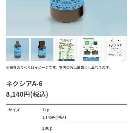
すべてを見る
機能性液体
FAQ
パーティクル・ほこり
フラックス洗浄
#洗浄力・溶解力重視（油・樹脂汚れ
手拭き洗浄
水溶性加工油
設備洗浄
エポキシ
樹脂溶解・膨潤・剥離・除去
#樹脂の種類がわからない
ウレタン
シリコーン
接着・溶着
用途から探す
キーワードから選ぶ
すべてを見る
フッ素オイル
溶媒
#洗浄力重視（水溶性・複合汚れ）
フラックス
未硬化樹脂
見積書・請求書の発行について
ポリアミド・ナイロン
3Dプリンタースムージング
#耐溶剤性の低い樹脂への汎用品
アクリル
希釈剤
#Novecの代替を探している
分散媒
溶媒
冷媒・熱媒体
シリコーンオイル
#消防法/有機則非該当
その他
ABS・ポリカーボネート
すすぎ洗い・リンス
#樹脂同士を接着したい
新規登録
液浸冷却
#フロリナートの代替を探している
#法規制の少ないものを使いたい
ポリイミド・ポリアミドイミド
#封止剤を除去したい
#フッ素オイルを希釈・溶解したい
#作業者の健康面を重視
#乾燥性重視
配送・送料について
ポリアセタール(POM)
#溶ける様子を確認したい
PET・PBT
#フッ素樹脂を分散させたい
#塩素系・炭化水素系代替
#臭素系代替
その他
#塩化メチレン代替
返品について
#比重の高いものを分散させたい
※画像のラベルはイメージです。実際の製品情報とは異なります。
#フォンブリンオイルを洗浄したい
#金属の被覆を除去したい
#環境に配慮した溶剤
支払い方法について
#塗装・ゴム・樹脂への影響が少ない
ネクシアA-6
#太陽光パネルを分離したい
#ドライアイスより低温の冷媒
特定商取引法に基づく表記
8,140円(税込)
#PCの液浸冷却に使いたい
プライバシーポリシー
#-130℃より凝固点の低い液体
サイズ
1kg
CORPORATE SITE
8,140円(税込)
100g