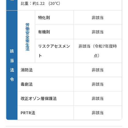
比重：約1.22 (20℃）
特化則
非該当
労働安全衛生法
有機則
非該当
リスクアセスメン
非該当（令和7年度時
該
ト
点）
当
法
消防法
非該当
令
毒劇法
非該当
改正オゾン層保護法
非該当
PRTR法
非該当