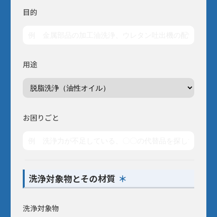
鉱物油・加工油
脱脂洗浄
#コスト最優先！
蒸気洗浄
シリコーンオイル
乾燥・水切り
FAQ
樹脂から選ぶ
用途から探す
キーワードから選ぶ
目的
すべてを見る
パーティクル・ほこり
フラックス洗浄
#洗浄力・溶解力重視（油・樹脂汚れ
手拭き洗浄
水溶性加工油
設備洗浄
機能性液体
エポキシ
樹脂溶解・膨潤・剥離・除去
#樹脂の種類がわからない
ウレタン
シリコーン
接着・溶着
見積書・請求書の発行について
フッ素オイル
溶媒
#洗浄力重視（水溶性・複合汚れ）
フラックス
未硬化樹脂
用途から探す
キーワードから選ぶ
すべてを見る
ポリアミド・ナイロン
3Dプリンタースムージング
#耐溶剤性の低い樹脂への汎用品
アクリル
シリコーンオイル
#消防法/有機則非該当
その他
新規登録
希釈剤
#Novecの代替を探している
分散媒
溶媒
冷媒（低温）
用途
ABS・ポリカーボネート
すすぎ洗い・リンス
#樹脂同士を接着したい
#法規制の少ないものを使いたい
液浸冷却
#フロリナートの代替を探している
ポリイミド・ポリアミドイミド
#封止剤を除去したい
配送・送料について
#作業者の健康面を重視
#乾燥性重視
#フッ素オイルを希釈・溶解したい
ポリアセタール(POM)
#溶ける様子を確認したい
PET・PBT
#塩素系・炭化水素系代替
#臭素系代替
返品について
#フッ素樹脂を分散させたい
その他
#塩化メチレン代替
お困りごと
#フォンブリンオイルを洗浄したい
支払い方法について
#比重の高いものを分散させたい
#金属の被覆を除去したい
#塗装・ゴム・樹脂への影響が少ない
特定商取引法に基づく表記
#環境に配慮した溶剤
#太陽光パネルを分離したい
#ドライアイスより低温の冷媒
プライバシーポリシー
洗浄対象物とその材質
#PCの液浸冷却に使いたい
CORPORATE SITE
#-130℃より凝固点の低い液体
洗浄対象物