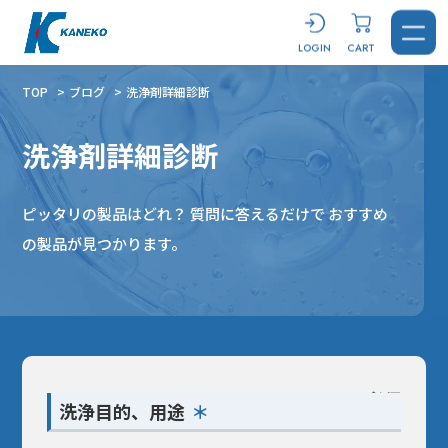
LOGIN
CART
TOP
ブログ
洗浄剤詳細診断
洗浄剤詳細診断
CONTACT
LOGIN
CART
ピッタリの製品はどれ？ 質問に答えるだけで おすすめ
の製品が見つかります。
製品を探す
洗浄剤
おすすめ製品診断
必須
＊
洗浄目的、用途
汚れから探す
用途から探す
キーワードから選ぶ
ブログ
すべてを見る
溶解剤